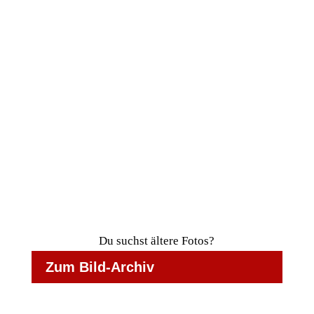
Galerie ansehen
Fotobox
Prunksitzung 2026
Galerie ansehen
Du suchst ältere Fotos?
Zum Bild-Archiv