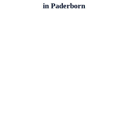
in Paderborn
Närrische
Paderstadt
Wenn Engel, Teufel, Hexen, Elferräte und das
Ordenskapitel einmütig bei bester Partystimmung
zusammen feiern, zeigt sich der Saalkarneval in
der Paderstadt von seiner besten Seite.
Mehr erfahren