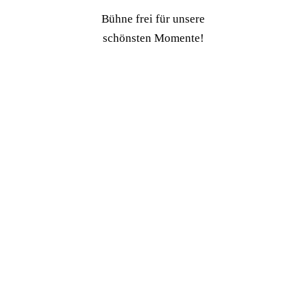
Bühne frei für unsere
schönsten Momente!
Närrische
Partynacht 2026
Galerie ansehen
Prunksitzung
2026