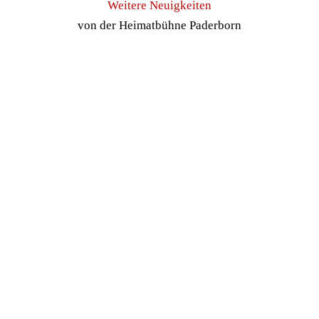
Weitere Neuigkeiten
von der Heimatbühne Paderborn
Großzügige Spende von
Westfalen Weser
10. März 2026
|
Allgemein
Mehr lesen
Rückblick auf die Närrische
Paderstadt 2026 – 3 Tage
Ausnahmezustand
17. Feb. 2026
|
Allgemein
Mehr lesen