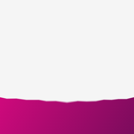
zum Vortag über unser
Bestellformular
oder direkt an
der Tageskasse.
Beginn: 14.14 Uhr / Einlass ab 13.30 Uhr
Karten vorbestellen
Für die Veranstaltungen werden Karten benötigt. Bitte nutzen
Sie unser Online-Bestellformular, um vorab Karten zu
erwerben.