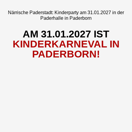
Närrische Paderstadt: Kinderparty am 31.01.2027 in der
Paderhalle in Paderborn
AM 31.01.2027 IST
KINDERKARNEVAL IN
PADERBORN!
Ob Kükenballett, Show- und Tanzgarde,
Funkenmariechen oder Elferräte – alles, was zum
närrischen Brauchtum der Heimatbühne Paderborn
gehört, trifft sich am Sonntag, 31. Januar 2027 zur
bunten Kinderkarnevalsparty in der Paderhalle.
Auch in dieser Session werden wieder im Rahmen eines
Familienprogramms hunderte kleiner Piraten, Indianer,
Prinzessinnen und Superhelden die bunt geschmückte
Bühne der PaderHalle stürmen. Bereits in dritter
Auflage darf sich der närrische Nachwuchs an diesem