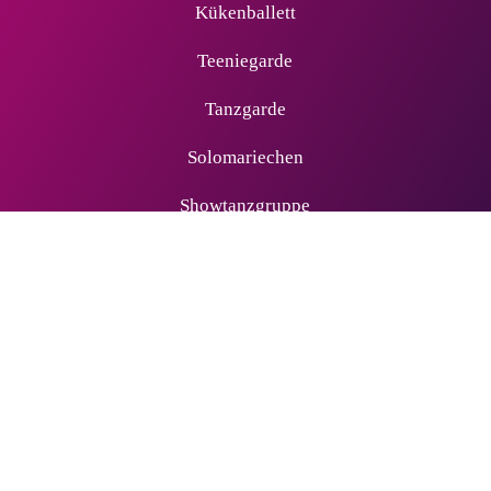
Kükenballett
Teeniegarde
Tanzgarde
Solomariechen
Showtanzgruppe
Männerballett
Über Uns
Über den Verein