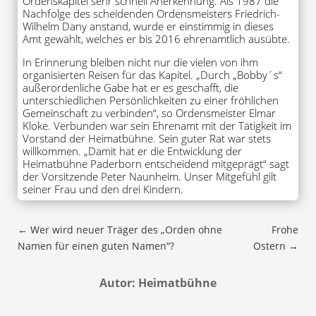
Ordenskapitel sehr schnell Anerkennung. Als 1987 die
Nachfolge des scheidenden Ordensmeisters Friedrich-
Wilhelm Dany anstand, wurde er einstimmig in dieses
Amt gewählt, welches er bis 2016 ehrenamtlich ausübte.
In Erinnerung bleiben nicht nur die vielen von ihm
organisierten Reisen für das Kapitel. „Durch „Bobby´s“
außerordenliche Gabe hat er es geschafft, die
unterschiedlichen Persönlichkeiten zu einer fröhlichen
Gemeinschaft zu verbinden“, so Ordensmeister Elmar
Kloke. Verbunden war sein Ehrenamt mit der Tätigkeit im
Vorstand der Heimatbühne. Sein guter Rat war stets
willkommen. „Damit hat er die Entwicklung der
Heimatbühne Paderborn entscheidend mitgeprägt“ sagt
der Vorsitzende Peter Naunheim. Unser Mitgefühl gilt
seiner Frau und den drei Kindern.
←
Wer wird neuer Träger des „Orden ohne
Frohe
Namen für einen guten Namen“?
Ostern
→
Autor: Heimatbühne