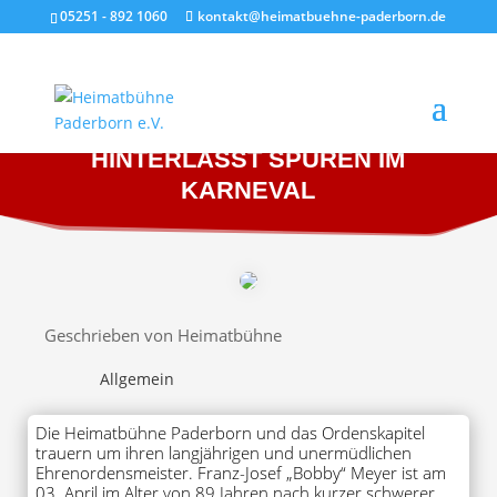
05251 - 892 1060
kontakt@heimatbuehne-paderborn.de
EHRENORDENSMEISTER
HINTERLÄSST SPUREN IM
KARNEVAL
Geschrieben von Heimatbühne
Allgemein
Die Heimatbühne Paderborn und das Ordenskapitel
trauern um ihren langjährigen und unermüdlichen
Ehrenordensmeister. Franz-Josef „Bobby“ Meyer ist am
03. April im Alter von 89 Jahren nach kurzer schwerer