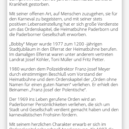
Krankheit gestorben.
Mit seiner offenen Art, auf Menschen zuzugehen, sie für
den Karneval zu begeistern, und mit seiner stets
positiven Lebenseinstellung hat er sich große Verdienste
um das Ordenskapitel, die Heimatbühne Paderborn und
die Paderborner Gesellschaft erworben.
„Bobby“ Meyer wurde 1977 zum 1200 -jährigen
Stadtjubiläum in den Elferrat der Heimatbühne berufen.
Im damaligen Elferrat waren unter anderem vertreten
Landrat Josef Köhler, Toni Müller und Fritz Petter.
1980 wurden dem Polizeidirektor Franz-Josef Meyer
durch einstimmigen Beschluß vom Vorstand der
Heimatbühne und dem Ordenskapitel der „Orden ohne
Namen für einen guten Namen“ verliehen. Er erhielt den
Beinamen „Franz-Josef der Polentische“.
Der 1969 ins Leben gerufene Orden wird an
Paderborner Persönlichkeiten verliehen, die sich um
Stadt und Gesellschaft verdient gemacht haben und den
karnevalistischen Frohsinn fördern.
Mit seinem herzlichen Charakter erwarb er sich im